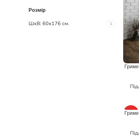
Розмір
ШхВ: 60х176 см.
1
ОБЕРІТ
Гриме
Під
HOT
ОБЕРІТ
Гриме
Під