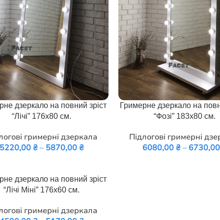
Ь ОПЦІЇ
ОБЕРІТЬ ОПЦІЇ
рне дзеркало на повний зріст
Гримерне дзеркало на повн
“Лічі” 176х80 см.
“Фозі” 183х80 см.
логові гримерні дзеркала
Підлогові гримерні дзе
5220,00
₴
–
5870,00
₴
6080,00
₴
–
6730,0
Ь ОПЦІЇ
рне дзеркало на повний зріст
“Лічі Міні” 176х60 см.
логові гримерні дзеркала