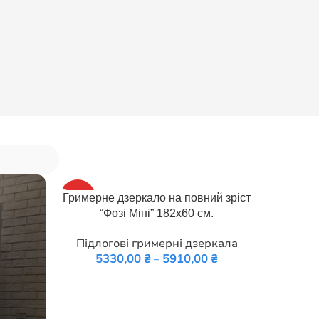
HOT
ОБЕРІТЬ ОПЦІЇ
Гримерне дзеркало на повний зріст
“Фозі Міні” 182х60 см.
Підлогові гримерні дзеркала
5330,00
₴
–
5910,00
₴