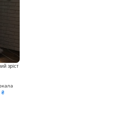
ий зріст
ркала
0
₴