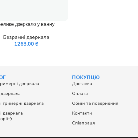
 В КОШИК
Велике дзеркало у ванну
Безрамні дзеркала
1263,00
₴
ОГ
ПОКУПЦЮ
гримерні дзеркала
Доставка
 дзеркала
Оплата
і гримерні дзеркала
Обмін та повернення
і дзеркала
Контакти
орії
Співпраця