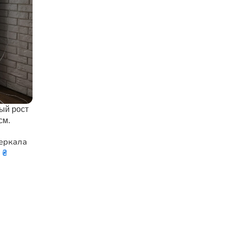
ый рост
см.
еркала
0
₴